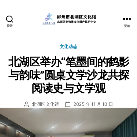
搜索
菜单
北
湖
数
分
文化动态
字
类
文
北湖区举办“笔墨间的鹤影
化
馆
与韵味”圆桌文学沙龙共探
阅读史与文学观
北湖区文化馆
2025 年 11 月 10 日
文
发
章
布
作
日
者
期